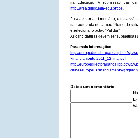
na Educação. A submissão das cand
http://area.dgidc.min-edu.pt/cce
.
Para aceder ao formulário, é necessár
não agrupada no campo “Nome de utiliza
e selecionar o botão “Validar”.
As candidaturas devem ser submetidas 
Para mais informações:
http://europedirectbraganca.ipb.pt/wp
Financiamento-2011_12-final.pdf
http://europedirectbraganca.ipb.pt/wp/
clubeseuropeus.financiamento@dgidc.m
Deixe um comentário
No
E-
We