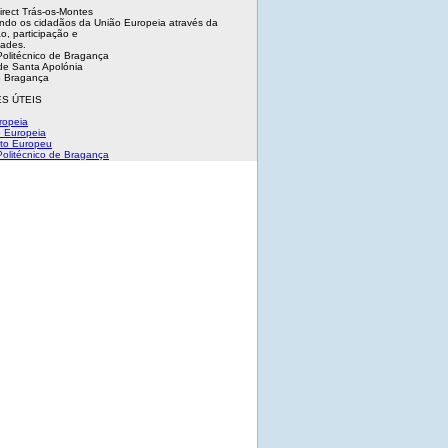
irect Trás-os-Montes
ndo os cidadãos da União Europeia através da
o, participação e
dades.
 Politécnico de Bragança
e Santa Apolónia
 Bragança
S ÚTEIS
ropeia
 Europeia
to Europeu
 Politécnico de Bragança