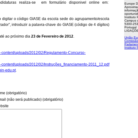
idaturas realiza-se em formulário disponivel online em:
Europe D
Aproxima
informaçã
oportuni
Instituto
io digitar o código GIASE da escola sede do agrupamento/escola
Campus d
5300-253
dor”, introduzir a palavra-chave do GIASE (código de 4 dígitos)
Portugal
LIGAÇÕE
até ao próximo dia
23 de Fevereiro de 2012
.
União Eu
Comissão
Parlamen
Instituto
/wp-content/uploads/2012/02/Regulamento-Concurso-
wp-content/uploads/2012/02/Instruções_financiamento-2011_12.pdf
in-edu.pt
.
me (obrigatório)
mail (não será publicado) (obrigatório)
bsite