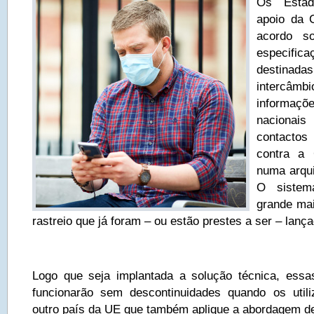
Os Estad
apoio da 
acordo s
especif
destina
interc
informaçõ
nacionai
contacto
contra a
numa arqui
O sistem
grande mai
rastreio que já foram – ou estão prestes a ser – lanç
Logo que seja implantada a solução técnica, essa
funcionarão sem descontinuidades quando os utili
outro país da UE que também aplique a abordagem de