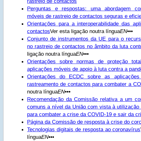
rastreio de contactos
Perguntas e respostas: uma abordagem co
móveis de rastreio de contactos seguras e efic
Orientações para a interoperabilidade das apl
contactos
Ver esta ligação noutra língua
EN
•••
Conjunto de instrumentos da UE para o recur
no rastreio de contactos no âmbito da luta con
ligação noutra língua
EN
•••
Orientações sobre normas de proteção tot
aplicações móveis de apoio à luta contra a pan
Orientações do ECDC sobre as aplicações
rastreamento de contactos para combater a C
noutra língua
EN
•••
Recomendação da Comissão relativa a um con
comuns a nível da União com vista à utilização
para combater a crise da COVID-19 e sair da cr
Página da Comissão de resposta à crise do cor
Tecnologias digitais de resposta ao coronavírus
língua
EN
•••