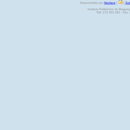
Desenvolvido por
Neoface
|
|
Sub
Instituto Politécnico de Brag
Telf: 273 303 282 - Fax: