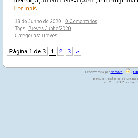
Investigação em Defesa (APID) e o Programa
Ler mais
19 de Junho de 2020 |
0 Comentários
Tags:
Breves Junho/2020
Categorias:
Breves
Página 1 de 3
1
2
3
»
Desenvolvido por
Neoface
|
|
Sub
Instituto Politécnico de Brag
Telf: 273 303 282 - Fax: