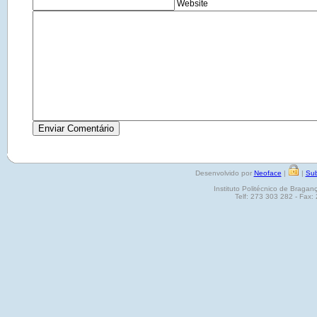
Website
Desenvolvido por
Neoface
|
|
Sub
Instituto Politécnico de Brag
Telf: 273 303 282 - Fax: