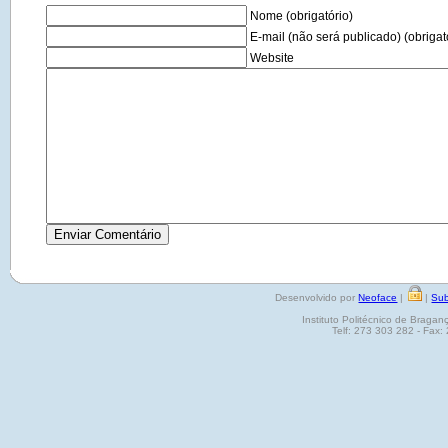
Nome (obrigatório)
E-mail (não será publicado) (obrigat
Website
Desenvolvido por
Neoface
|
|
Sub
Instituto Politécnico de Brag
Telf: 273 303 282 - Fax: