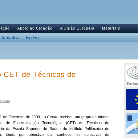
tação
Apoio ao Cidadão
A União Europeia
Materiais
Informativo
Breves
do CET de Técnicos de
 estudo
1 de Fevereiro de 2009 , o
Centro
recebeu um grupo de alunos
o de Especialização Tecnológica (CET) de Técnicos de
rio da Escola Superior de Saúde do Instituto Politécnico de
a, tendo por objectivo dar conhecer os objectivos de