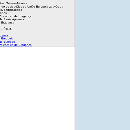
irect Trás-os-Montes
ndo os cidadãos da União Europeia através da
o, participação e
dades.
 Politécnico de Bragança
e Santa Apolónia
 Bragança
S ÚTEIS
ropeia
 Europeia
to Europeu
 Politécnico de Bragança