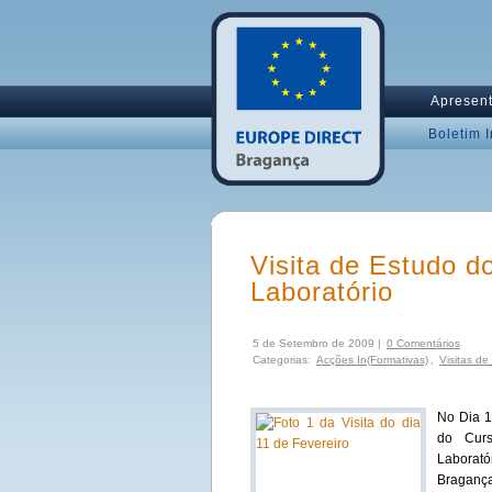
Apresen
Boletim 
Visita de Estudo 
Laboratório
5 de Setembro de 2009 |
0 Comentários
Categorias:
Acções In(Formativas)
,
Visitas de
No Dia 1
do Curs
Laborató
Braganç