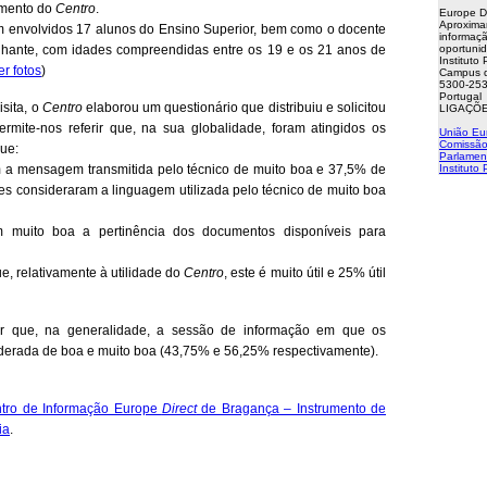
amento do
Centro
.
Europe D
Aproxima
m envolvidos 17 alunos do Ensino Superior, bem como o docente
informaçã
ante, com idades compreendidas entre os 19 e os 21 anos de
oportuni
Instituto
er fotos
)
Campus d
5300-253
Portugal
isita, o
Centro
elaborou um questionário que distribuiu e solicitou
LIGAÇÕE
rmite-nos referir que, na sua globalidade, foram atingidos os
União Eu
Comissão
que:
Parlamen
m a mensagem transmitida pelo técnico de muito boa e 37,5% de
Instituto
es consideraram a linguagem utilizada pelo técnico de muito boa
m muito boa a pertinência dos documentos disponíveis para
ue, relativamente à utilidade do
Centro
, este é muito útil e 25% útil
ir que, na generalidade, a sessão de informação em que os
nsiderada de boa e muito boa (43,75% e 56,25% respectivamente).
tro de Informação Europe
Direct
de Bragança – Instrumento de
ia
.