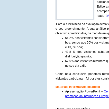
funcion
Estivera
acompanh
idade.
(
V
Para a efectivação da avaliação desta v
o seu preenchimento. A sua análise pe
objectivos predefinidos, na medida em 
56,2% dos visitantes considera
boa, sendo que 50% dos visitant
e 43,8% boa;
43,8 % dos visitantes achara
distribuição gratuita;
62,5% dos visitantes referiram q
no seu dia a dia.
Como nota conclusiva podemos refer
visitantes participaram foi por eles co
Materiais informativos de apoio:
Apresentação PowerPoint –
Cen
promoção da Informação Europe