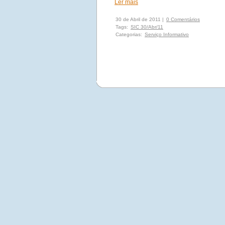
Ler mais
30 de Abril de 2011 |
0 Comentários
Tags:
SIC 30/Abr/11
Categorias:
Serviço Informativo