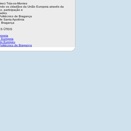
irect Trás-os-Montes
ndo os cidadãos da União Europeia através da
o, participação e
dades.
 Politécnico de Bragança
e Santa Apolónia
 Bragança
S ÚTEIS
ropeia
 Europeia
to Europeu
 Politécnico de Bragança