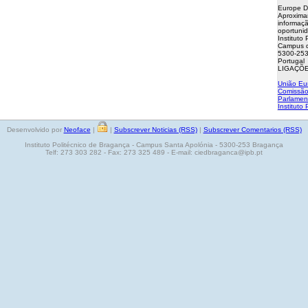
Europe D
Aproxima
informaçã
oportuni
Instituto
Campus d
5300-253
Portugal
LIGAÇÕE
União Eu
Comissão
Parlamen
Instituto
Desenvolvido por
Neoface
|
|
Subscrever Noticias (RSS)
|
Subscrever Comentarios (RSS)
Instituto Politécnico de Bragança - Campus Santa Apolónia - 5300-253 Bragança
Telf: 273 303 282 - Fax: 273 325 489 - E-mail: ciedbraganca@ipb.pt