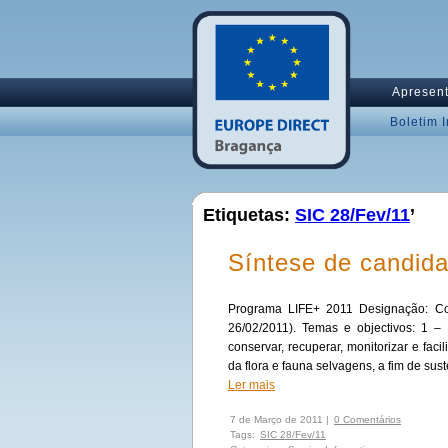
Apresen
Boletim 
Etiquetas:
SIC 28/Fev/11
’
Síntese de candid
Programa LIFE+ 2011 Designação: Co
26/02/2011). Temas e objectivos: 1 – 
conservar, recuperar, monitorizar e faci
da flora e fauna selvagens, a fim de sus
Ler mais
7 de Março de 2011 |
0 Comentários
Tags:
SIC 28/Fev/11