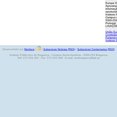
Europe D
Aproxima
informaçã
oportuni
Instituto
Campus d
5300-253
Portugal
LIGAÇÕE
União Eu
Comissão
Parlamen
Instituto
Desenvolvido por
Neoface
|
|
Subscrever Noticias (RSS)
|
Subscrever Comentarios (RSS)
Instituto Politécnico de Bragança - Campus Santa Apolónia - 5300-253 Bragança
Telf: 273 303 282 - Fax: 273 325 489 - E-mail: ciedbraganca@ipb.pt