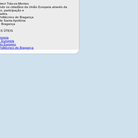
irect Trás-os-Montes
ndo os cidadãos da União Europeia através da
o, participação e
dades.
 Politécnico de Bragança
e Santa Apolónia
 Bragança
S ÚTEIS
ropeia
 Europeia
to Europeu
 Politécnico de Bragança