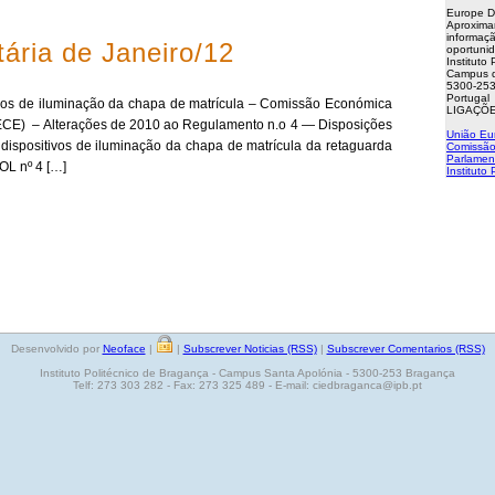
Europe D
Aproxima
informaçã
ária de Janeiro/12
oportuni
Instituto
Campus d
5300-253
Portugal
ivos de iluminação da chapa de matrícula – Comissão Económica
LIGAÇÕE
CE) – Alterações de 2010 ao Regulamento n.o 4 — Disposições
União Eu
dispositivos de iluminação da chapa de matrícula da retaguarda
Comissão
Parlamen
OL nº 4 […]
Instituto
Desenvolvido por
Neoface
|
|
Subscrever Noticias (RSS)
|
Subscrever Comentarios (RSS)
Instituto Politécnico de Bragança - Campus Santa Apolónia - 5300-253 Bragança
Telf: 273 303 282 - Fax: 273 325 489 - E-mail: ciedbraganca@ipb.pt