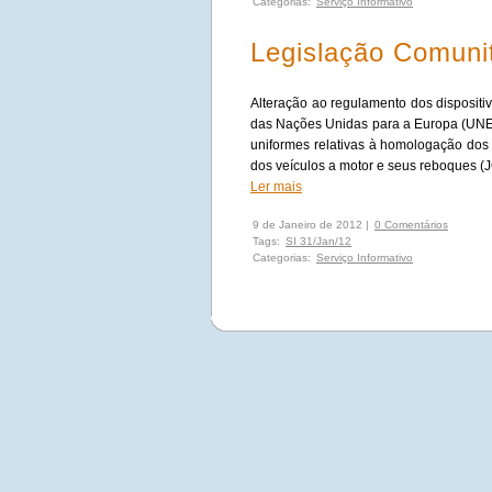
Categorias:
Serviço Informativo
Legislação Comunit
Alteração ao regulamento dos disposit
das Nações Unidas para a Europa (UNE
uniformes relativas à homologação dos 
dos veículos a motor e seus reboques (J
Ler mais
9 de Janeiro de 2012 |
0 Comentários
Tags:
SI 31/Jan/12
Categorias:
Serviço Informativo