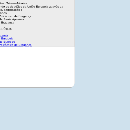
irect Trás-os-Montes
ndo os cidadãos da União Europeia através da
o, participação e
dades.
 Politécnico de Bragança
e Santa Apolónia
 Bragança
S ÚTEIS
ropeia
 Europeia
to Europeu
 Politécnico de Bragança