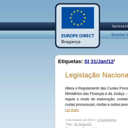
Apresen
Boletim 
Etiquetas:
SI 31/Jan/12
’
Legislação Naciona
Altera o Regulamento das Custas Process
Ministérios das Finanças e da Justiça – 
regula o modo de elaboração, contabi
custas processuais, multas e outras pen
Ler mais
9 de Janeiro de 2012 |
0 Comentários
Tags:
SI 31/Jan/12