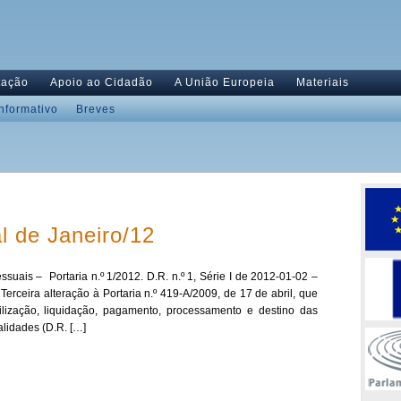
tação
Apoio ao Cidadão
A União Europeia
Materiais
Informativo
Breves
l de Janeiro/12
uais – Portaria n.º 1/2012. D.R. n.º 1, Série I de 2012-01-02 –
Terceira alteração à Portaria n.º 419-A/2009, de 17 de abril, que
lização, liquidação, pagamento, processamento e destino das
alidades (D.R. […]