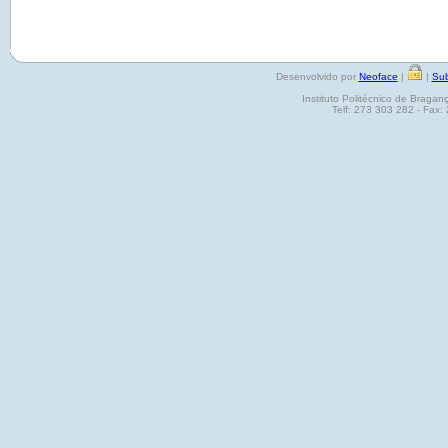
Desenvolvido por
Neoface
|
|
Sub
Instituto Politécnico de Brag
Telf: 273 303 282 - Fax: