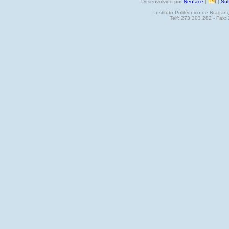
Desenvolvido por
Neoface
|
|
Sub
Instituto Politécnico de Brag
Telf: 273 303 282 - Fax: