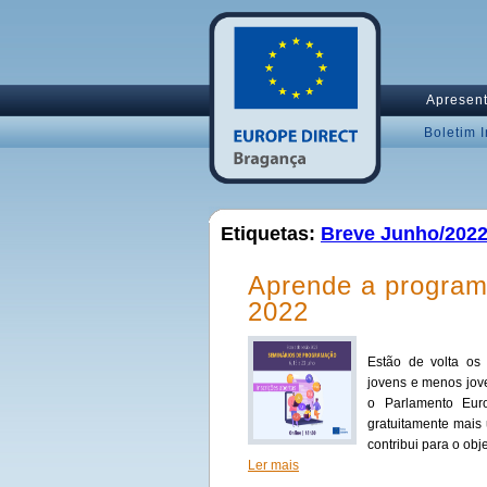
Apresen
Boletim 
Etiquetas:
Breve Junho/202
Aprende a programa
2022
Estão de volta os
jovens e menos jov
o Parlamento Euro
gratuitamente mais
contribui para o obj
Ler mais