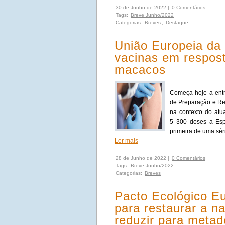
30 de Junho de 2022 |
0 Comentários
Tags:
Breve Junho/2022
Categorias:
Breves
,
Destaque
União Europeia da 
vacinas em respost
macacos
Começa hoje a entr
de Preparação e Re
na contexto do atu
5 300 doses a Esp
primeira de uma sér
Ler mais
28 de Junho de 2022 |
0 Comentários
Tags:
Breve Junho/2022
Categorias:
Breves
Pacto Ecológico Eu
para restaurar a n
reduzir para metade