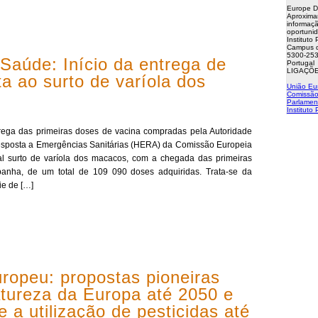
Europe D
Aproxima
informaçã
oportuni
Instituto
Campus d
5300-253
Saúde: Início da entrega de
Portugal
LIGAÇÕE
a ao surto de varíola dos
União Eu
Comissão
Parlamen
Instituto
ega das primeiras doses de vacina compradas pela Autoridade
sposta a Emergências Sanitárias (HERA) da Comissão Europeia
al surto de varíola dos macacos, com a chegada das primeiras
anha, de um total de 109 090 doses adquiridas. Trata-se da
ie de […]
ropeu: propostas pioneiras
atureza da Europa até 2050 e
 a utilização de pesticidas até