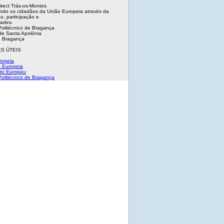
irect Trás-os-Montes
ndo os cidadãos da União Europeia através da
o, participação e
dades.
 Politécnico de Bragança
e Santa Apolónia
 Bragança
S ÚTEIS
ropeia
 Europeia
to Europeu
 Politécnico de Bragança