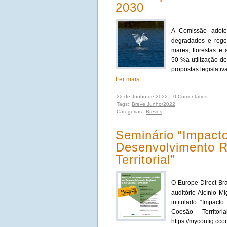
2030
A Comissão adotou
degradados e rege
mares, florestas e
50 %a utilização do
propostas legislati
Ler mais
22 de Junho de 2022 |
0 Comentários
Tags:
Breve Junho/2022
Categorias:
Breves
Seminário “Impact
Desenvolvimento R
Territorial”
O Europe Direct Br
auditório Alcínio 
intitulado “Impac
Coesão Territor
https://myconfig.cc