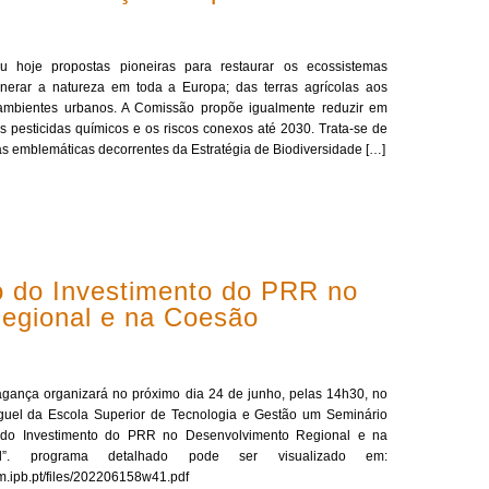
 hoje propostas pioneiras para restaurar os ecossistemas
nerar a natureza em toda a Europa; das terras agrícolas aos
 ambientes urbanos. A Comissão propõe igualmente reduzir em
s pesticidas químicos e os riscos conexos até 2030. Trata-se de
vas emblemáticas decorrentes da Estratégia de Biodiversidade […]
o do Investimento do PRR no
egional e na Coesão
agança organizará no próximo dia 24 de junho, pelas 14h30, no
Miguel da Escola Superior de Tecnologia e Gestão um Seminário
to do Investimento do PRR no Desenvolvimento Regional e na
ial”. programa detalhado pode ser visualizado em:
om.ipb.pt/files/202206158w41.pdf