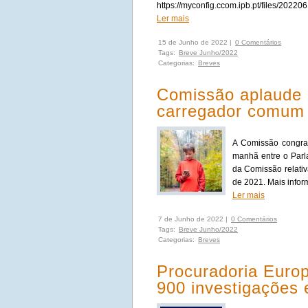
https://myconfig.ccom.ipb.pt/files/202
Ler mais
15 de Junho de 2022 |
0 Comentários
Tags:
Breve Junho/2022
Categorias:
Breves
Comissão aplaude a
carregador comum
A Comissão congrat
manhã entre o Par
da Comissão relati
de 2021. Mais info
Ler mais
7 de Junho de 2022 |
0 Comentários
Tags:
Breve Junho/2022
Categorias:
Breves
Procuradoria Euro
900 investigações 