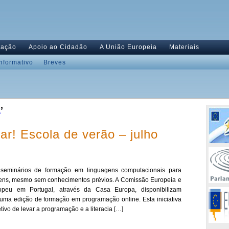
tação
Apoio ao Cidadão
A União Europeia
Materiais
Informativo
Breves
2
’
r! Escola de verão – julho
 seminários de formação em linguagens computacionais para
ens, mesmo sem conhecimentos prévios. A Comissão Europeia e
peu em Portugal, através da Casa Europa, disponibilizam
 uma edição de formação em programação online. Esta iniciativa
etivo de levar a programação e a literacia […]