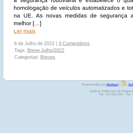
a segurança rodoviária e estabelece o qua
homologação de veículos automatizados e t
na UE. As novas medidas de segurança aj
melhor […]
Ler mais
6 de Julho de 2022 |
0 Comentários
Tags:
Breve Julho/2022
Categorias:
Breves
Desenvolvido por
Neoface
|
|
Sub
Instituto Politécnico de Brag
Telf: 273 303 282 - Fax: