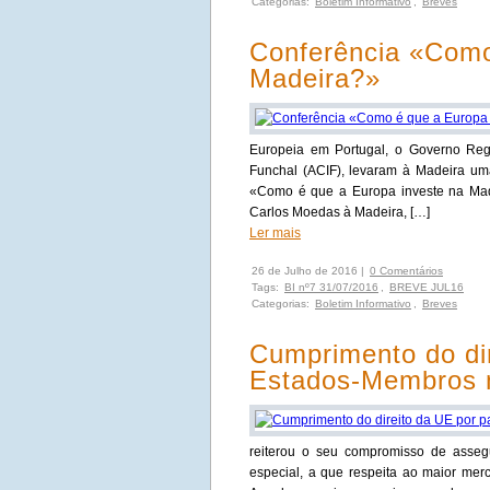
Categorias:
Boletim Informativo
,
Breves
Conferência «Como
Madeira?»
Europeia em Portugal, o Governo Reg
Funchal (ACIF), levaram à Madeira um
«Como é que a Europa investe na Made
Carlos Moedas à Madeira, […]
Ler mais
26 de Julho de 2016 |
0 Comentários
Tags:
BI nº7 31/07/2016
,
BREVE JUL16
Categorias:
Boletim Informativo
,
Breves
Cumprimento do dir
Estados-Membros 
reiterou o seu compromisso de assegu
especial, a que respeita ao maior me