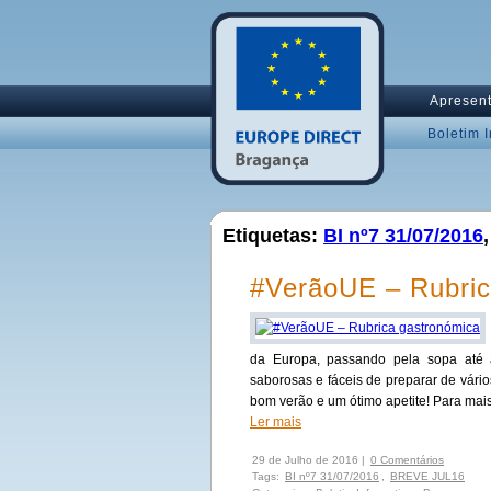
Apresen
Boletim 
Etiquetas:
BI nº7 31/07/2016
#VerãoUE – Rubric
da Europa, passando pela sopa até 
saborosas e fáceis de preparar de vár
bom verão e um ótimo apetite! Para mais
Ler mais
29 de Julho de 2016 |
0 Comentários
Tags:
BI nº7 31/07/2016
,
BREVE JUL16