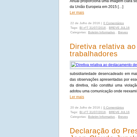
Anual proporciona uma imagem clara so
da União Europeia em 2015 […]
Ler mais
22 de Julho de 2016 |
0 Comentários
Tags:
BI nº7 31/07/2016
,
BREVE JUL16
Categorias:
Boletim Informativo
,
Breves
Diretiva relativa 
trabalhadores
subsidiariedade desencadeado em maio
das observações apresentadas por esse
da diretiva, não constitui uma violaç
adotou uma comunicação onde reexamina
Ler mais
20 de Julho de 2016 |
0 Comentários
Tags:
BI nº7 31/07/2016
,
BREVE JUL16
Categorias:
Boletim Informativo
,
Breves
Declaração do Pre