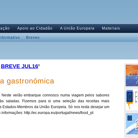
tação
Apoio ao Cidadão
A União Europeia
Materiais
Informativo
Breves
,
BREVE JUL16
’
a gastronómica
Neste verão embarque connosco numa viagem pelos sabores
às saladas. Fizemos para si uma seleção das receitas mais
ios Estados-Membros da União Europeia. Só nos resta desejar um
 informações: http://ec.europa.eu/portugal/news/food_pt