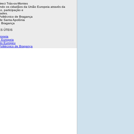
irect Trás-os-Montes
ndo os cidadãos da União Europeia através da
o, participação e
dades.
 Politécnico de Bragança
e Santa Apolónia
 Bragança
S ÚTEIS
ropeia
 Europeia
to Europeu
 Politécnico de Bragança