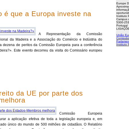
Europe D
Aproxima
informaçã
 é que a Europa investe na
oportuni
Instituto
Campus d
5300-253
Portugal
LIGAÇÕE
A Representação da Comissão
União Eu
Comissão
ional da Madeira e a Associação do Comércio e Indústria do
Parlamen
a dezena de peritos da Comissão Europeia para a conferência
Instituto
ira?». Este evento decorreu da visita do Comissário europeu
eito da UE por parte dos
melhora
Comissão Europeia
rar a aplicação efetiva de toda a legislação europeia e, em
rcado único do mundo de 500 milhões de cidadãos. O Relatório