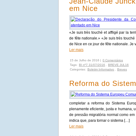
Jean-Claude Junck
em Nice
«Je suis très touché et affligé par la ter
de fête nationale.» «Je suis très touché e
de Nice en ce jour de fête nationale. Je
Ler mais
15 de Julho de 2016 |
0 Comentários
Tags:
BI nº7 31/07/2016
,
BREVE JUL16
Categorias:
Boletim Informativo
,
Breves
Reforma do Siste
completar a reforma do Sistema Euro
plenamente eficiente, justa e humana, u
de pressão migratória normal como em p
indica que, para tornar o sistema […]
Ler mais