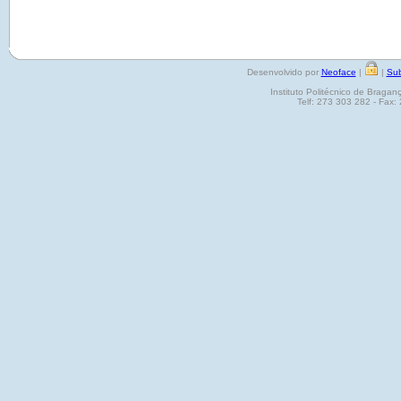
Desenvolvido por
Neoface
|
|
Sub
Instituto Politécnico de Brag
Telf: 273 303 282 - Fax: