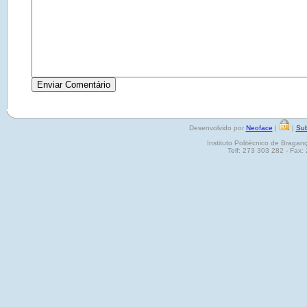
Desenvolvido por
Neoface
|
|
Sub
Instituto Politécnico de Brag
Telf: 273 303 282 - Fax: