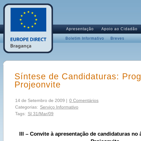
Apresentação
Apoio ao Cidadão
Boletim Informativo
Breves
Síntese de Candidaturas: Pro
Projeonvite
14 de Setembro de 2009 |
0 Comentários
Categorias:
Serviço Informativo
Tags:
SI 31/Mar/09
III – Convite à apresentação de candidaturas n