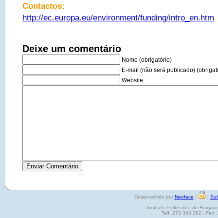
Contactos:
http://ec.europa.eu/environment/funding/intro_en.htm
Deixe um comentário
Nome (obrigatório)
E-mail (não será publicado) (obrigat
Website
Desenvolvido por
Neoface
|
|
Sub
Instituto Politécnico de Brag
Telf: 273 303 282 - Fax: