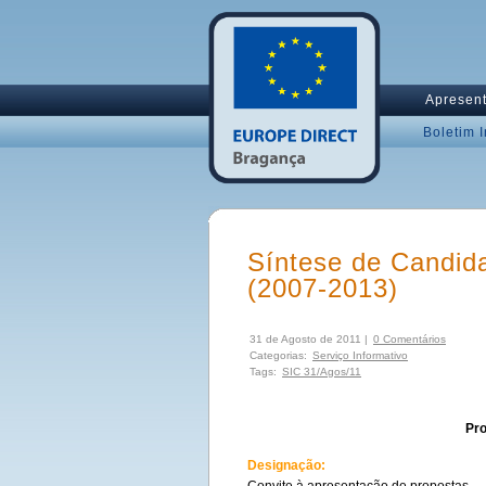
Apresen
Boletim 
Síntese de Candid
(2007-2013)
31 de Agosto de 2011 |
0 Comentários
Categorias:
Serviço Informativo
Tags:
SIC 31/Agos/11
Pro
Designação: