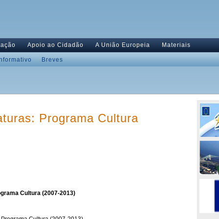
tação
Apoio ao Cidadão
A União Europeia
Materiais
Informativo
Breves
aturas: Programa Cultura
grama Cultura (2007-2013)