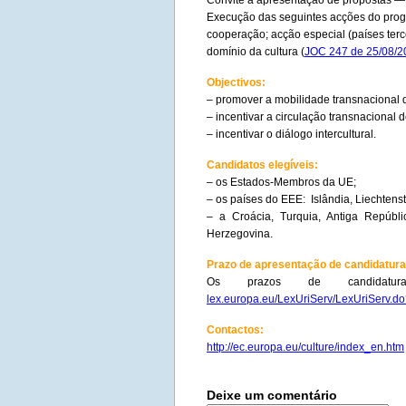
Convite à apresentação de propostas —
Execução das seguintes acções do prog
cooperação; acção especial (países terc
domínio da cultura (
JOC 247 de 25/08/2
Objectivos:
– promover a mobilidade transnacional d
– incentivar a circulação transnacional d
– incentivar o diálogo intercultural.
Candidatos elegíveis:
– os Estados-Membros da UE;
– os países do EEE: Islândia, Liechtens
– a Croácia, Turquia, Antiga Repúbl
Herzegovina.
Prazo de apresentação de candidatura
Os prazos de candidat
lex.europa.eu/LexUriServ/LexUriServ.d
Contactos:
http://ec.europa.eu/culture/index_en.htm
Deixe um comentário