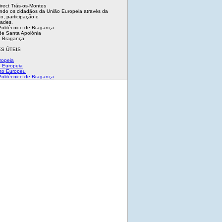
irect Trás-os-Montes
ndo os cidadãos da União Europeia através da
o, participação e
dades.
 Politécnico de Bragança
e Santa Apolónia
 Bragança
S ÚTEIS
ropeia
 Europeia
to Europeu
 Politécnico de Bragança