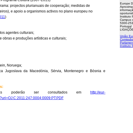
 Programa Cultura (2007-2013)
Europe D
rama: projectos plurianuais de cooperação; medidas de
Aproxima
informaçã
eiros), e apoio a organismos activos no plano europeu no
oportuni
011
)
Instituto
Campus d
5300-253
Portugal
LIGAÇÕE
os agentes culturais;
União Eu
e obras e produções artísticas e culturais;
Comissão
Parlamen
Instituto
tein, Noruega;
ica Jugoslava da Macedónia, Sérvia, Montenegro e Bósnia e
s:
uras poderão ser consultados em
http://eur-
o?uri=OJ:C:2011:247:0004:0009:PT:PDF