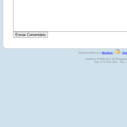
Desenvolvido por
Neoface
|
|
Sub
Instituto Politécnico de Brag
Telf: 273 303 282 - Fax: