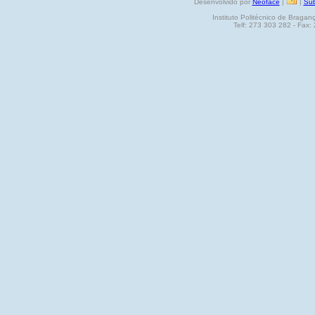
Desenvolvido por
Neoface
|
|
Sub
Instituto Politécnico de Brag
Telf: 273 303 282 - Fax: