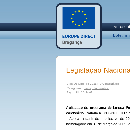
Apresen
Boletim 
Legislação Nacion
3 de Outubro de 2011 |
0 Comentários
Categorias:
Serviço Informativo
Tags:
SIL 30/Set/11
Aplicação do programa de Língua Po
calendário
-Portaria n.º 266/2011. D.R. 
– Aplica, a partir do ano lectivo de 
homologado em 31 de Março de 2009, e e