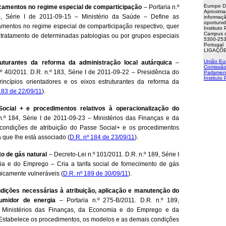
Europe D
camentos no regime especial de comparticipação
– Portaria n.º
Aproxima
o, Série I de 2011-09-15 – Ministério da Saúde – Define as
informaçã
oportuni
mentos no regime especial de comparticipação respectivo, quer
Instituto
Campus d
 tratamento de determinadas patologias ou por grupos especiais
5300-253
Portugal
LIGAÇÕE
União Eu
ruturantes da reforma da administração local autárquica
–
Comissão
 40/2011. D.R. n.º 183, Série I de 2011-09-22 – Presidência do
Parlamen
Instituto
incípios orientadores e os eixos estruturantes da reforma da
183 de 22/09/11
).
ocial + e procedimentos relativos à operacionalização do
n.º 184, Série I de 2011-09-23 – Ministérios das Finanças e da
ondições de atribuição do Passe Social+ e os procedimentos
a que lhe está associado (
D.R. nº 184 de 23/09/11
).
to de gás natural
– Decreto-Lei n.º 101/2011. D.R. n.º 189, Série I
a e do Emprego – Cria a tarifa social de fornecimento de gás
omicamente vulneráveis (
D.R. nº 189 de 30/09/11
).
dições necessárias à atribuição, aplicação e manutenção do
sumidor de energia
– Portaria n.º 275-B/2011. D.R. n.º 189,
– Ministérios das Finanças, da Economia e do Emprego e da
 Estabelece os procedimentos, os modelos e as demais condições