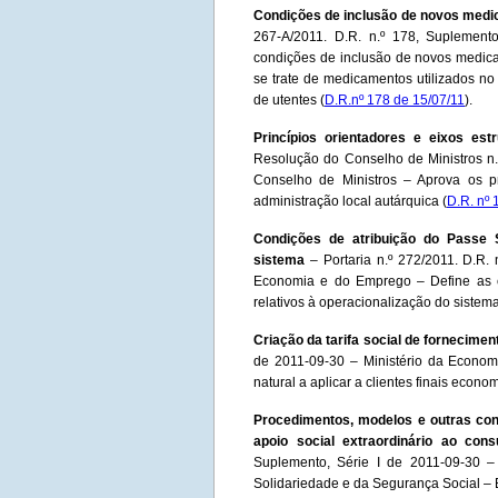
Condições de inclusão de novos medi
267-A/2011. D.R. n.º 178, Suplement
condições de inclusão de novos medica
se trate de medicamentos utilizados no
de utentes (
D.R.nº 178 de 15/07/11
).
Princípios orientadores e eixos est
Resolução do Conselho de Ministros n.º
Conselho de Ministros – Aprova os pr
administração local autárquica (
D.R. nº 
Condições de atribuição do Passe S
sistema
– Portaria n.º 272/2011. D.R. 
Economia e do Emprego – Define as c
relativos à operacionalização do sistem
Criação da tarifa social de fornecimen
de 2011-09-30 – Ministério da Economi
natural a aplicar a clientes finais econ
Procedimentos, modelos e outras con
apoio social extraordinário ao con
Suplemento, Série I de 2011-09-30 
Solidariedade e da Segurança Social –