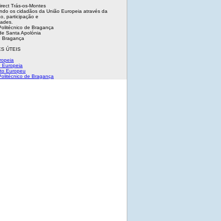
irect Trás-os-Montes
ndo os cidadãos da União Europeia através da
o, participação e
dades.
 Politécnico de Bragança
e Santa Apolónia
 Bragança
S ÚTEIS
ropeia
 Europeia
to Europeu
 Politécnico de Bragança