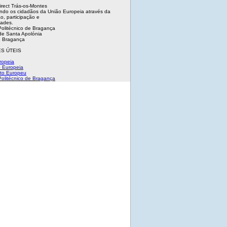
irect Trás-os-Montes
ndo os cidadãos da União Europeia através da
o, participação e
dades.
 Politécnico de Bragança
e Santa Apolónia
 Bragança
S ÚTEIS
ropeia
 Europeia
to Europeu
 Politécnico de Bragança