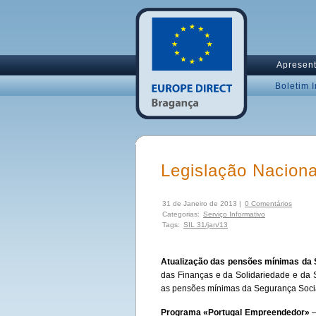
Apresen
Boletim 
Legislação Naciona
31 de Janeiro de 2013 |
0 Comentários
Categorias:
Serviço Informativo
Tags:
SIL 31/jan/13
Atualização das pensões mínimas da 
das Finanças e da Solidariedade e da S
as pensões mínimas da Segurança Socia
Programa «Portugal Empreendedor»
–