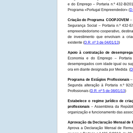
e do Emprego – Portaria n.º 432-B/20
Programa «Portugal Empreendedor» (
D
Criação do Programa COOPJOVEM
– 
Segurança Social – Portaria n.º 432
empreendedorismo cooperativo, destinad
de investimento que envolvam a cria
existente (
D.R. nº 3 de 04/01/13
)
Apoio à contratação de desemprega
Economia e do Emprego – Portaria 
desempregados com idade igual ou supe
ora em diante designada por Medida (
D
Programa de Estágios Profissionais
– 
Segunda alteração à Portaria n.º 92/
Profissionais (
D.R. nº 5 de 08/01/13
)
Estabelece o regime jurídico de cri
profissionais
– Assembleia da Repúblic
organização e funcionamento das associ
Aprovação da Declaração Mensal de
Aprova a Declaração Mensal de Remun