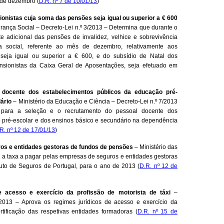
 de dezembro (
D.R. nº 7 de 10/01/13
)
nistas cuja soma das pensões seja igual ou superior a € 600
rança Social – Decreto-Lei n.º 3/2013 – Determina que durante o
adicional das pensões de invalidez, velhice e sobrevivência
a social, referente ao mês de dezembro, relativamente aos
seja igual ou superior a € 600, e do subsídio de Natal dos
nsionistas da Caixa Geral de Aposentações, seja efetuado em
 docente dos estabelecimentos públicos da educação pré-
ário
– Ministério da Educação e Ciência – Decreto-Lei n.º 7/2013
 para a seleção e o recrutamento do pessoal docente dos
 pré-escolar e dos ensinos básico e secundário na dependência
R. nº 12 de 17/01/13
)
os e entidades gestoras de fundos de pensões
– Ministério das
a a taxa a pagar pelas empresas de seguros e entidades gestoras
tuto de Seguros de Portugal, para o ano de 2013 (
D.R. nº 12 de
 acesso e exercício da profissão de motorista de táxi
–
2013 – Aprova os regimes jurídicos de acesso e exercício da
rtificação das respetivas entidades formadoras (
D.R. nº 15 de