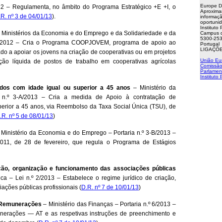
Europe D
12 – Regulamenta, no âmbito do Programa Estratégico +E +I, o
Aproxima
.R. nº 3 de 04/01/13
).
informaçã
oportuni
Instituto
Ministérios da Economia e do Emprego e da Solidariedade e da
Campus d
5300-253
-E/2012 – Cria o Programa COOPJOVEM, programa de apoio ao
Portugal
LIGAÇÕE
o a apoiar os jovens na criação de cooperativas ou em projetos
União Eu
ção líquida de postos de trabalho em cooperativas agrícolas
Comissão
Parlamen
Instituto
dos com idade igual ou superior a 45 anos
– Ministério da
n.º 3-A/2013 – Cria a medida de Apoio à contratação de
rior a 45 anos, via Reembolso da Taxa Social Única (TSU), de
.R. nº 5 de 08/01/13
)
Ministério da Economia e do Emprego – Portaria n.º 3-B/2013 –
2011, de 28 de fevereiro, que regula o Programa de Estágios
ação, organização e funcionamento das associações públicas
a – Lei n.º 2/2013 – Estabelece o regime jurídico de criação,
ações públicas profissionais (
D.R. nº 7 de 10/01/13
)
 Remunerações
– Ministério das Finanças – Portaria n.º 6/2013 –
erações — AT e as respetivas instruções de preenchimento e