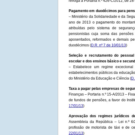
revoga a Portaria n.º 426-C/2012, de 28
Pagamento em duodécimos para pensio
– Ministério da Solidariedade e da Segu
ano de 2013 o pagamento do montante 
atribuídas pelo sistema de seguranç
pensionistas cuja soma das pensões 
aposentados, reformados e demais pe
duodécimos (
D.R. nº 7 de 10/01/13
)
Seleção e recrutamento do pessoal
escolar e dos ensinos básico e secund
– Estabelece um regime excecional
estabelecimentos públicos da educação
do Ministério da Educação e Ciência (
D.
Taxa a pagar pelas empresas de segur
Finanças – Portaria n.º 15-A/2013 – Fix
de fundos de pensões, a favor do Insti
17/01/13
)
Aprovação dos regimes jurídicos de
Assembleia da República – Lei n.º 6/
profissão de motorista de táxi e de ce
22/01/13
)