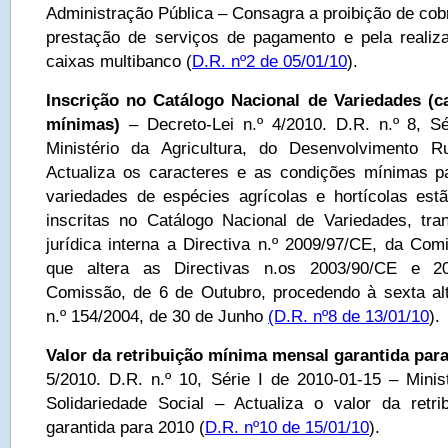
Administração Pública – Consagra a proibição de cob
prestação de serviços de pagamento e pela reali
caixas multibanco (
D.R. nº2 de 05/01/10
).
Inscrição no Catálogo Nacional de Variedades (c
mínimas)
– Decreto-Lei n.º 4/2010. D.R. n.º 8, S
Ministério da Agricultura, do Desenvolvimento 
Actualiza os caracteres e as condições mínimas 
variedades de espécies agrícolas e hortícolas est
inscritas no Catálogo Nacional de Variedades, tr
jurídica interna a Directiva n.º 2009/97/CE, da Com
que altera as Directivas n.os 2003/90/CE e 2
Comissão, de 6 de Outubro, procedendo à sexta al
n.º 154/2004, de 30 de Junho
(D.R. nº8 de 13/01/10
).
Valor da retribuição mínima mensal garantida par
5/2010. D.R. n.º 10, Série I de 2010-01-15 – Minis
Solidariedade Social – Actualiza o valor da retr
garantida para 2010 (
D.R. nº10 de 15/01/10
).