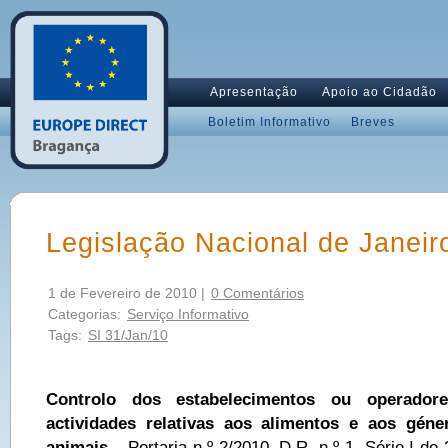
Apresentação
Apoio ao Cidadão
Boletim Informativo
Breves
Legislação Nacional de Janeir
1 de Fevereiro de 2010 |
0 Comentários
Categorias:
Serviço Informativo
Tags:
SI 31/Jan/10
Controlo dos estabelecimentos ou operador
actividades relativas aos alimentos e aos géne
animais
– Portaria n.º 2/2010. D.R. n.º 1, Série I de