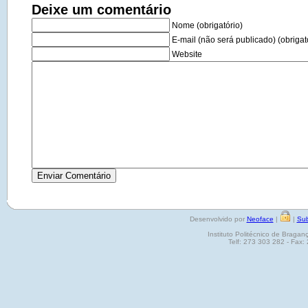
Deixe um comentário
Nome (obrigatório)
E-mail (não será publicado) (obrigat
Website
Desenvolvido por
Neoface
|
|
Sub
Instituto Politécnico de Brag
Telf: 273 303 282 - Fax: