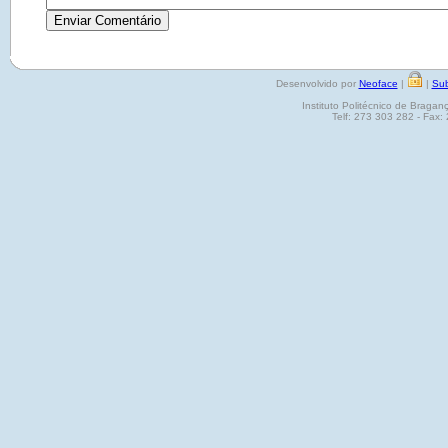
Desenvolvido por
Neoface
|
|
Sub
Instituto Politécnico de Brag
Telf: 273 303 282 - Fax: