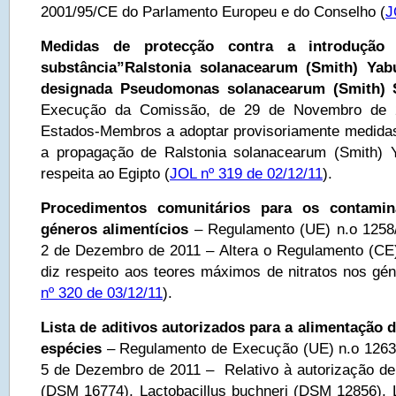
2001/95/CE do Parlamento Europeu e do Conselho (
J
Medidas de protecção contra a introduçã
substância”Ralstonia solanacearum (Smith) Yab
designada Pseudomonas solanacearum (Smith) 
Execução da Comissão, de 29 de Novembro de
Estados-Membros a adoptar provisoriamente medida
a propagação de Ralstonia solanacearum (Smith) Y
respeita ao Egipto (
JOL nº 319 de 02/12/11
).
Procedimentos comunitários para os contamin
géneros alimentícios
– Regulamento (UE) n.o 1258
2 de Dezembro de 2011 – Altera o Regulamento (CE
diz respeito aos teores máximos de nitratos nos gén
nº 320 de 03/12/11
).
Lista de aditivos autorizados para a alimentação 
espécies
– Regulamento de Execução (UE) n.o 1263
5 de Dezembro de 2011 – Relativo à autorização de 
(DSM 16774), Lactobacillus buchneri (DSM 12856), L