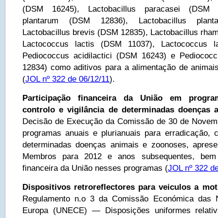
(DSM 16245), Lactobacillus paracasei (DSM 16
plantarum (DSM 12836), Lactobacillus plan
Lactobacillus brevis (DSM 12835), Lactobacillus rh
Lactococcus lactis (DSM 11037), Lactococcus l
Pediococcus acidilactici (DSM 16243) e Pedioco
12834) como aditivos para a alimentação de animai
(
JOL nº 322 de 06/12/11
).
Participação financeira da União em progra
controlo e vigilância de determinadas doenças 
Decisão de Execução da Comissão de 30 de Novem
programas anuais e plurianuais para erradicação, co
determinadas doenças animais e zoonoses, aprese
Membros para 2012 e anos subsequentes, bem 
financeira da União nesses programas (
JOL nº 322 de
Dispositivos retroreflectores para veiculos a mo
Regulamento n.o 3 da Comissão Económica das 
Europa (UNECE) — Disposições uniformes relati