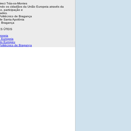
irect Trás-os-Montes
ndo os cidadãos da União Europeia através da
o, participação e
dades.
 Politécnico de Bragança
e Santa Apolónia
 Bragança
S ÚTEIS
ropeia
 Europeia
to Europeu
 Politécnico de Bragança