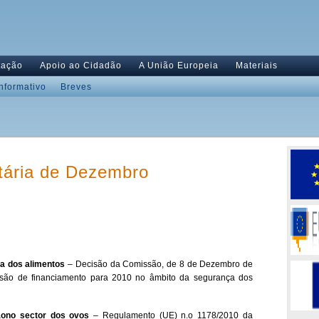
tação
Apoio ao Cidadão
A União Europeia
Materiais
Informativo
Breves
tária de Dezembro
a dos alimentos
– Decisão da Comissão, de 8 de Dezembro de
isão de financiamento para 2010 no âmbito da segurança dos
ãono sector dos ovos
– Regulamento (UE) n.o 1178/2010 da