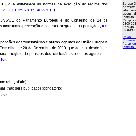
Europe D
10, que estabelece as normas de execução do regime dos
Aproxima
 ovos (
JOL nº 328 de 14/12/2010
).
informaçã
oportuni
Instituto
10/75/UE do Parlamento Europeu e do Conselho, de 24 de
Campus d
5300-253
 industriais (prevenção e controlo integrados da poluição) (
JOL
Portugal
LIGAÇÕE
União Eu
Comissão
 pensões dos funcionários e outros agentes da União Europeia
Parlamen
Instituto
Conselho, de 20 de Dezembro de 2010, que adapta, desde 1 de
 para o regime de pensões dos funcionários e outros agentes da
010
).
me (obrigatório)
mail (não será publicado) (obrigatório)
bsite