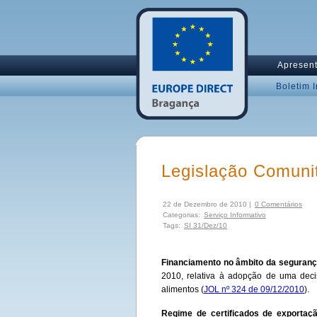
Apresen
Boletim 
Legislação Comuni
22 de Dezembro de 2010 |
0 Comentários
Categorias:
Serviço Informativo
Tags:
SI 31/Dez/10
Financiamento no âmbito da seguranç
2010, relativa à adopção de uma dec
alimentos (
JOL nº 324 de 09/12/2010
).
Regime de certificados de exportaç