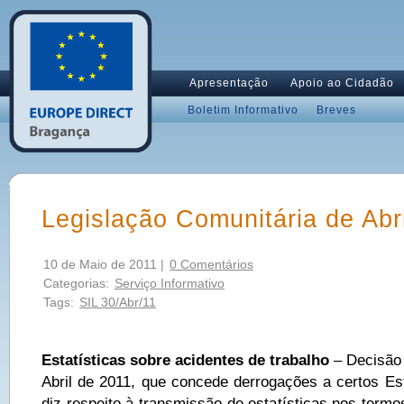
Apresentação
Apoio ao Cidadão
Boletim Informativo
Breves
Legislação Comunitária de Abri
10 de Maio de 2011 |
0 Comentários
Categorias:
Serviço Informativo
Tags:
SIL 30/Abr/11
Estatísticas sobre acidentes de trabalho
– Decisão 
Abril de 2011, que concede derrogações a certos 
diz respeito à transmissão de estatísticas nos term