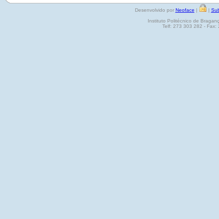
Desenvolvido por
Neoface
|
|
Sub
Instituto Politécnico de Brag
Telf: 273 303 282 - Fax: