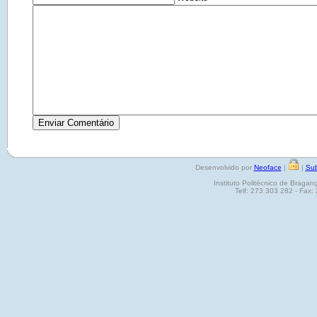
Desenvolvido por
Neoface
|
|
Sub
Instituto Politécnico de Brag
Telf: 273 303 282 - Fax: