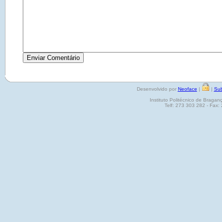
Desenvolvido por
Neoface
|
|
Sub
Instituto Politécnico de Brag
Telf: 273 303 282 - Fax: