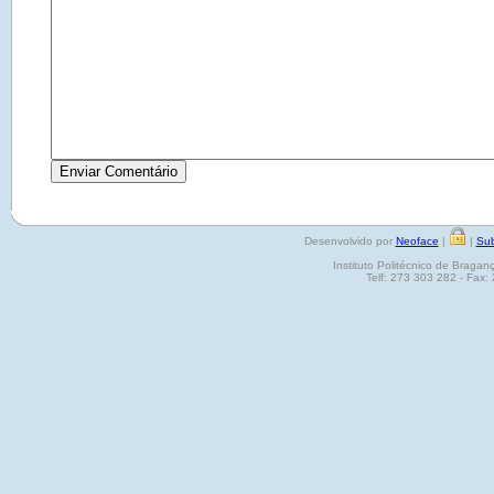
Desenvolvido por
Neoface
|
|
Sub
Instituto Politécnico de Brag
Telf: 273 303 282 - Fax: