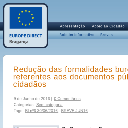
Apresentação
Apoio ao Cidadão
Boletim Informativo
Breves
Redução das formalidades bur
referentes aos documentos pú
cidadãos
9 de Junho de 2016 |
0 Comentários
Categorias:
Sem categoria
Tags:
BI nº6 30/06/2016
,
BREVE JUN16