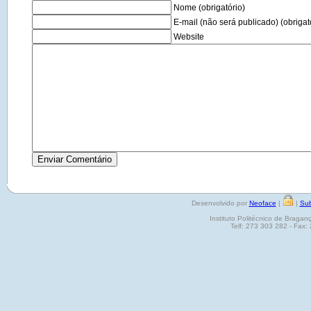
Nome (obrigatório)
E-mail (não será publicado) (obrigat
Website
Desenvolvido por
Neoface
|
|
Sub
Instituto Politécnico de Brag
Telf: 273 303 282 - Fax: