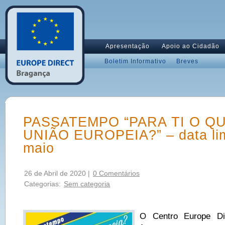
Apresentação
Apoio ao Cidadão
Boletim Informativo
Breves
PASSATEMPO “PARA TI O QU
UNIÃO EUROPEIA?” – data lim
maio
26 de Abril de 2020 |
0 Comentários
Categorias:
Sem categoria
O Centro Europe Di