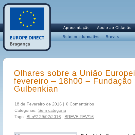
Apresentação
Apoio ao Cidadão
Boletim Informativo
Breves
Olhares sobre a União Europei
fevereiro – 18h00 – Fundação
Gulbenkian
18 de Fevereiro de 2016 |
0 Comentários
Categorias:
Sem categoria
Tags:
BI nº2 29/02/2016
,
BREVE FEV/16