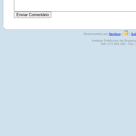
Desenvolvido por
Neoface
|
|
Sub
Instituto Politécnico de Brag
Telf: 273 303 282 - Fax: