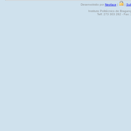
Desenvolvido por
Neoface
|
|
Sub
Instituto Politécnico de Brag
Telf: 273 303 282 - Fax: