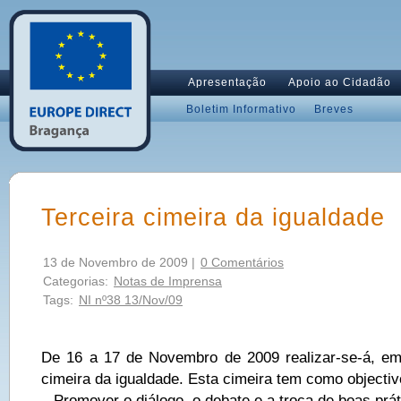
Apresentação
Apoio ao Cidadão
Boletim Informativo
Breves
Terceira cimeira da igualdade
13 de Novembro de 2009 |
0 Comentários
Categorias:
Notas de Imprensa
Tags:
NI nº38 13/Nov/09
De 16 a 17 de Novembro de 2009 realizar-se-á, em
cimeira da igualdade. Esta cimeira tem como objectiv
– Promover o diálogo, o debate e a troca de boas prát