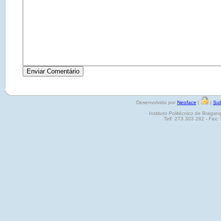
Desenvolvido por
Neoface
|
|
Sub
Instituto Politécnico de Brag
Telf: 273 303 282 - Fax: