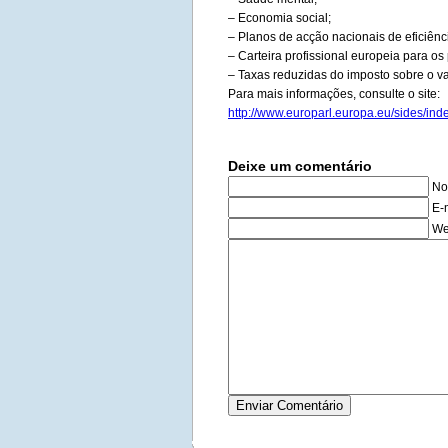
– Economia social;
– Planos de acção nacionais de eficiênc
– Carteira profissional europeia para os
– Taxas reduzidas do imposto sobre o v
Para mais informações, consulte o site:
http://www.europarl.europa.eu/sides/i
Deixe um comentário
No
E-
We