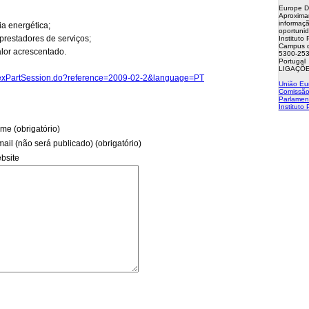
Europe D
Aproxima
informaçã
ia energética;
oportuni
 prestadores de serviços;
Instituto
Campus d
alor acrescentado.
5300-253
Portugal
LIGAÇÕE
ndexPartSession.do?reference=2009-02-2&language=PT
União Eu
Comissão
Parlamen
Instituto
me (obrigatório)
mail (não será publicado) (obrigatório)
bsite