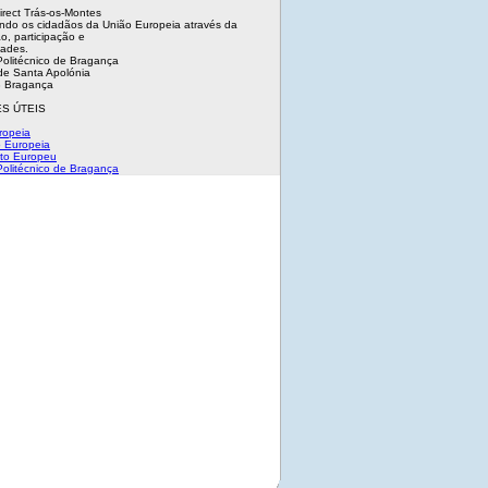
irect Trás-os-Montes
ndo os cidadãos da União Europeia através da
o, participação e
dades.
 Politécnico de Bragança
e Santa Apolónia
 Bragança
S ÚTEIS
ropeia
 Europeia
to Europeu
 Politécnico de Bragança