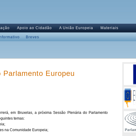
tação
Apoio ao Cidadão
A União Europeia
Materiais
Informativo
Breves
o Parlamento Europeu
rrerá, em Bruxelas, a próxima Sessão Plenária do Parlamento
guintes temas:
eia;
ores na Comunidade Europeia;