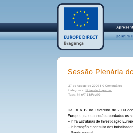
Apresen
Boletim 
Sessão Plenária d
27 de Agosto de 2009 |
0 Comentários
Categorias:
Notas de Imprensa
Tags:
NI nº7 13/Fev/09
De 18 a 19 de Fevereiro de 2009 oco
Europeu, na qual serão abordados os se
– Infra Estruturas de Investigação Europ
– Informação e consulta dos trabalhad
– Saúde mental;