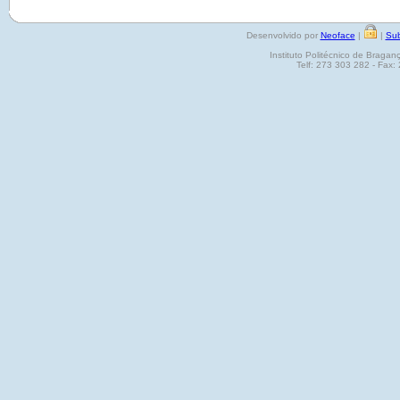
Desenvolvido por
Neoface
|
|
Sub
Instituto Politécnico de Brag
Telf: 273 303 282 - Fax: