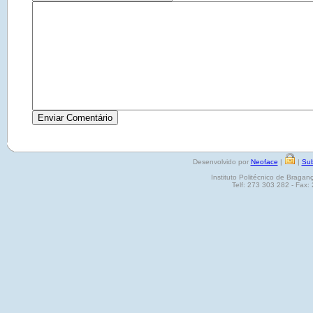
Desenvolvido por
Neoface
|
|
Sub
Instituto Politécnico de Brag
Telf: 273 303 282 - Fax: