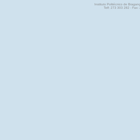
Instituto Politécnico de Brag
Telf: 273 303 282 - Fax: