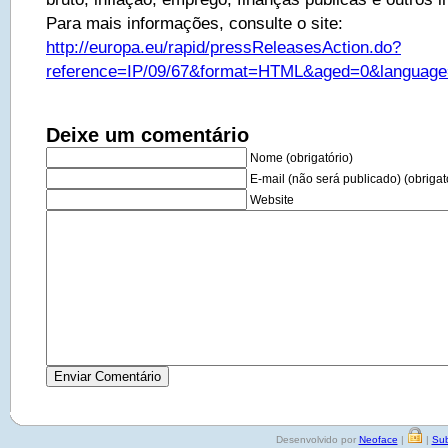
Para mais informações, consulte o site:
http://europa.eu/rapid/pressReleasesAction.do?
reference=IP/09/67&format=HTML&aged=0&language
Deixe um comentário
Nome (obrigatório)
E-mail (não será publicado) (obrigat
Website
Desenvolvido por
Neoface
|
|
Sub