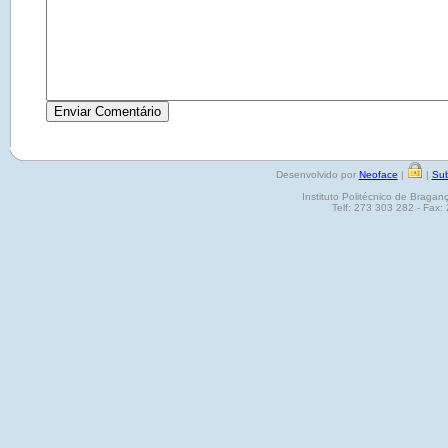
Desenvolvido por
Neoface
|
|
Sub
Instituto Politécnico de Brag
Telf: 273 303 282 - Fax: