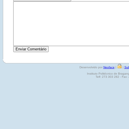
Desenvolvido por
Neoface
|
|
Sub
Instituto Politécnico de Brag
Telf: 273 303 282 - Fax: