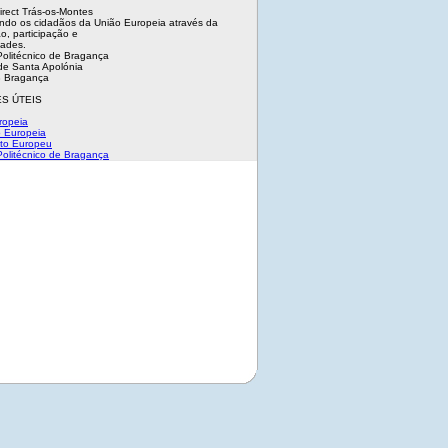
irect Trás-os-Montes
ndo os cidadãos da União Europeia através da
o, participação e
dades.
 Politécnico de Bragança
e Santa Apolónia
 Bragança
S ÚTEIS
ropeia
 Europeia
to Europeu
 Politécnico de Bragança