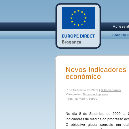
Apresen
Boletim 
Novos indicadores
económico
7 de Setembro de 2009 |
0 Comentários
Categorias:
Notas de Imprensa
Tags:
NI nº28 4/Set/09
No dia 8 de Setembro de 2009, a C
indicadores de medida do progresso eco
O objectivo global consiste em el