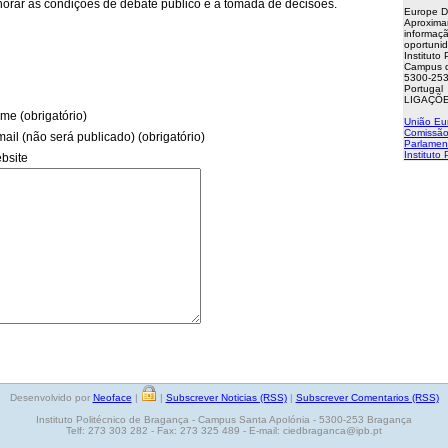
horar as condições de debate público e a tomada de decisões.
Europe D
Aproxima
informaçã
oportuni
Instituto
Campus d
5300-253
Portugal
LIGAÇÕE
me (obrigatório)
União Eu
Comissão
mail (não será publicado) (obrigatório)
Parlamen
Instituto
bsite
Desenvolvido por
Neoface
|
|
Subscrever Noticias (RSS)
|
Subscrever Comentarios (RSS)
Instituto Politécnico de Bragança - Campus Santa Apolónia - 5300-253 Bragança
Telf: 273 303 282 - Fax: 273 325 489 - E-mail: ciedbraganca@ipb.pt