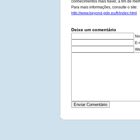
conhecimentos mais fiável, a fim de mel
Para mais informações, consulte o site:
http://www.beyond-gdp.eu/fr/index.html
Deixe um comentário
No
E-
We