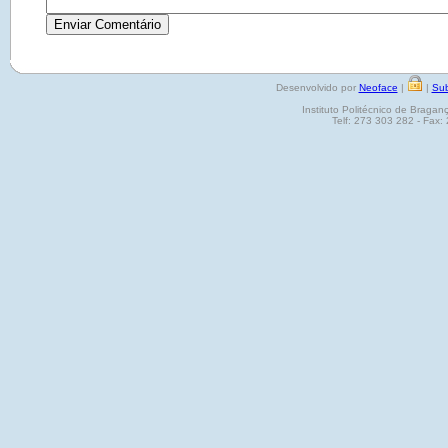
Desenvolvido por
Neoface
|
|
Sub
Instituto Politécnico de Brag
Telf: 273 303 282 - Fax: