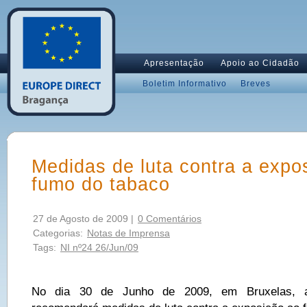
Apresentação
Apoio ao Cidadão
Boletim Informativo
Breves
Medidas de luta contra a expo
fumo do tabaco
27 de Agosto de 2009 |
0 Comentários
Categorias:
Notas de Imprensa
Tags:
NI nº24 26/Jun/09
No dia 30 de Junho de 2009, em Bruxelas, 