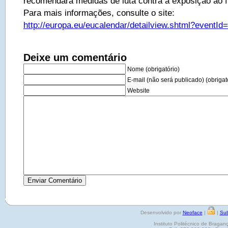
recomendará medidas de luta contra a exposição ao 
Para mais informações, consulte o site:
http://europa.eu/eucalendar/detailview.shtml?eventId
Deixe um comentário
Nome (obrigatório)
E-mail (não será publicado) (obrigat
Website
Desenvolvido por
Neoface
|
|
Sub
Instituto Politécnico de Brag