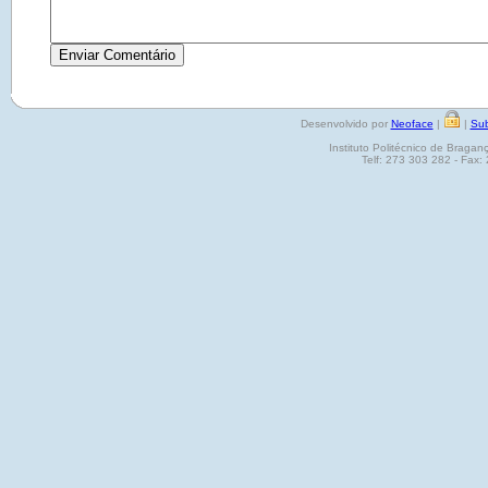
Desenvolvido por
Neoface
|
|
Sub
Instituto Politécnico de Brag
Telf: 273 303 282 - Fax: