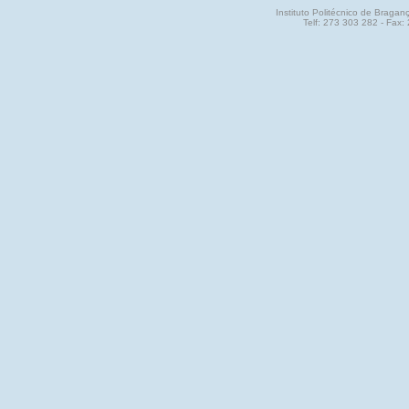
Instituto Politécnico de Brag
Telf: 273 303 282 - Fax: