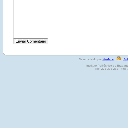
Desenvolvido por
Neoface
|
|
Sub
Instituto Politécnico de Brag
Telf: 273 303 282 - Fax: