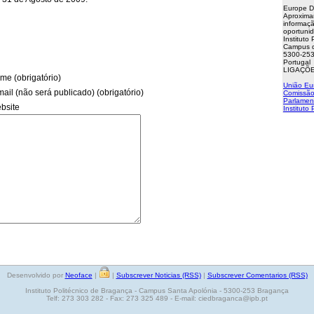
Europe D
Aproxima
informaçã
oportuni
Instituto
Campus d
5300-253
Portugal
LIGAÇÕE
me (obrigatório)
União Eu
mail (não será publicado) (obrigatório)
Comissão
Parlamen
bsite
Instituto
Desenvolvido por
Neoface
|
|
Subscrever Noticias (RSS)
|
Subscrever Comentarios (RSS)
Instituto Politécnico de Bragança - Campus Santa Apolónia - 5300-253 Bragança
Telf: 273 303 282 - Fax: 273 325 489 - E-mail: ciedbraganca@ipb.pt