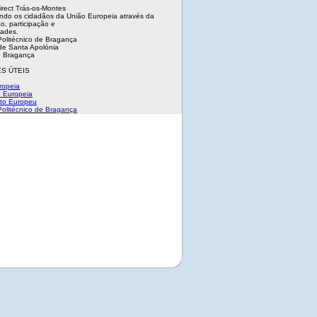
irect Trás-os-Montes
ndo os cidadãos da União Europeia através da
o, participação e
dades.
 Politécnico de Bragança
e Santa Apolónia
 Bragança
S ÚTEIS
ropeia
 Europeia
to Europeu
 Politécnico de Bragança