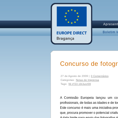
Apresen
Boletim 
Concurso de fotogr
27 de Agosto de 2009 |
0 Comentários
Categorias:
Notas de Imprensa
Tags:
NI nº23 19/Jun/09
A Comissão Europeia lançou um con
profissionais, de todas as idades e de 
Este concurso é mais uma iniciativa pr
que, procura promover o potencial criat
A data limite para envio das fotografias