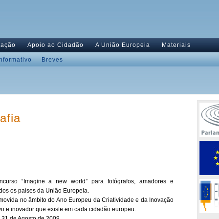
tação
Apoio ao Cidadão
A União Europeia
Materiais
Informativo
Breves
afia
curso “Imagine a new world” para fotógrafos, amadores e
todos os países da União Europeia.
omovida no âmbito do Ano Europeu da Criatividade e da Inovação
ivo e inovador que existe em cada cidadão europeu.
 é 31 de Agosto de 2009.