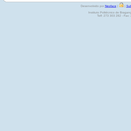
Desenvolvido por
Neoface
|
|
Sub
Instituto Politécnico de Brag
Telf: 273 303 282 - Fax: