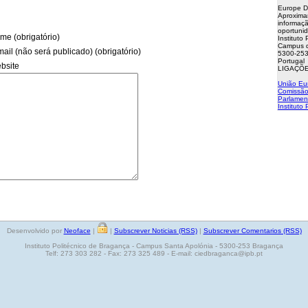
Europe D
Aproxima
informaçã
oportuni
me (obrigatório)
Instituto
Campus d
mail (não será publicado) (obrigatório)
5300-253
Portugal
bsite
LIGAÇÕE
União Eu
Comissão
Parlamen
Instituto
Desenvolvido por
Neoface
|
|
Subscrever Noticias (RSS)
|
Subscrever Comentarios (RSS)
Instituto Politécnico de Bragança - Campus Santa Apolónia - 5300-253 Bragança
Telf: 273 303 282 - Fax: 273 325 489 - E-mail: ciedbraganca@ipb.pt