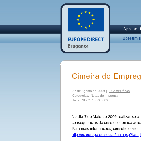
Apresen
Boletim 
Cimeira do Empre
27 de Agosto de 2009 |
0 Comentários
Categorias:
Notas de Imprensa
Tags:
NI nº17 30/Abr/09
No dia 7 de Maio de 2009 realizar-se-
consequências da crise económica actu
Para mais informações, consulte o site:
http://ec.europa.eu/social/main.jsp?lan