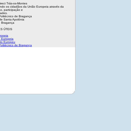
irect Trás-os-Montes
ndo os cidadãos da União Europeia através da
o, participação e
dades.
 Politécnico de Bragança
e Santa Apolónia
 Bragança
S ÚTEIS
ropeia
 Europeia
to Europeu
 Politécnico de Bragança