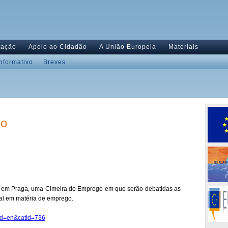
tação
Apoio ao Cidadão
A União Europeia
Materiais
Informativo
Breves
go
á, em Praga, uma Cimeira do Emprego em que serão debatidas as
al em matéria de emprego.
gId=en&catId=736